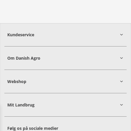
Kundeservice
7215 8000
Om Danish Agro
Webshop
Mit Landbrug
Danish
Alle priser er i DKK ekskl. moms
Agro
sælger
både
Følg os på sociale medier
til