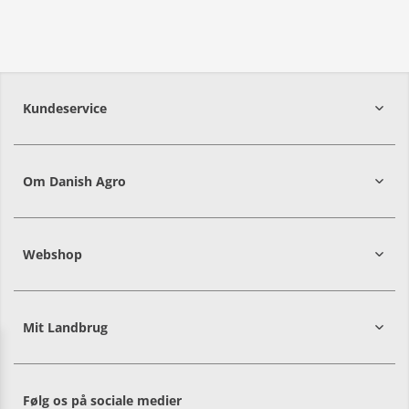
Kundeservice
7215 8000
Om Danish Agro
Webshop
Mit Landbrug
Danish
Alle priser er i DKK ekskl. moms
Agro
sælger
både
Følg os på sociale medier
til