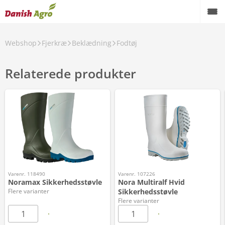
Webshop
Fjerkræ
Beklædning
Fodtøj
Relaterede produkter
Varenr. 118490
Varenr. 107226
Noramax Sikkerhedsstøvle
Nora Multiralf Hvid
Flere varianter
Sikkerhedsstøvle
Flere varianter