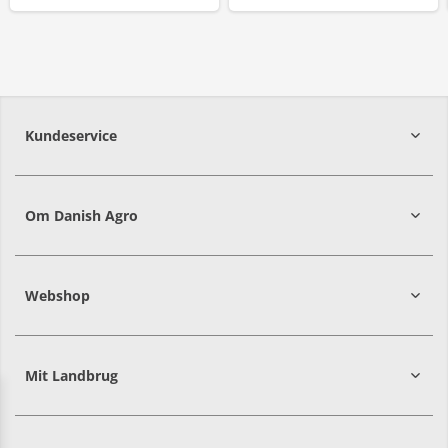
Kundeservice
7215 8000
Om Danish Agro
Webshop
Mit Landbrug
Danish
Alle priser er i DKK ekskl. moms
Agro
sælger
både