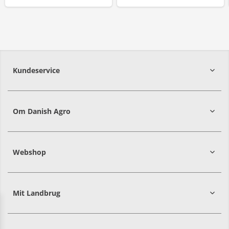
Kundeservice
7215 8000
Om Danish Agro
Webshop
Mit Landbrug
Danish
Alle priser er i DKK ekskl. moms
Agro
sælger
både