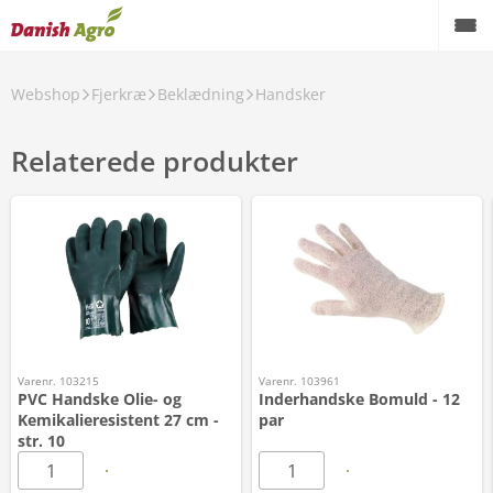
Webshop
Fjerkræ
Beklædning
Handsker
Relaterede produkter
Varenr. 103215
Varenr. 103961
PVC Handske Olie- og
Inderhandske Bomuld - 12
Kemikalieresistent 27 cm -
par
str. 10