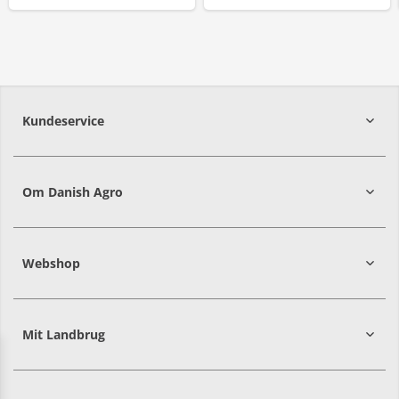
Kundeservice
7215 8000
Om Danish Agro
Webshop
Mit Landbrug
Danish
Alle priser er i DKK ekskl. moms
Agro
sælger
både