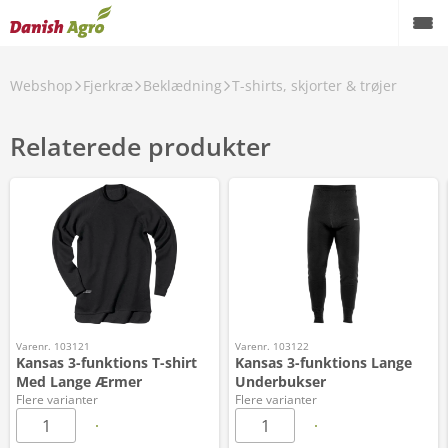
Webshop
Fjerkræ
Beklædning
T-shirts, skjorter & trøjer
Relaterede produkter
Varenr. 103121
Varenr. 103122
Kansas 3-funktions T-shirt
Kansas 3-funktions Lange
Med Lange Ærmer
Underbukser
Flere varianter
Flere varianter