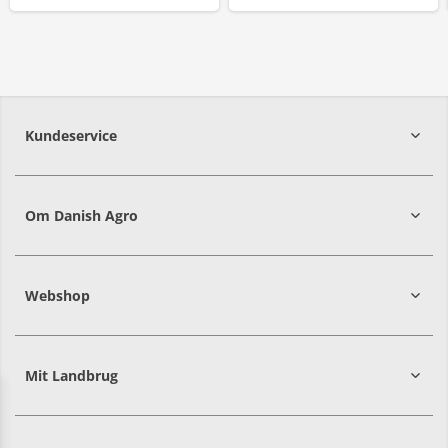
Kundeservice
7215 8000
Om Danish Agro
Webshop
Mit Landbrug
Danish
Alle priser er i DKK ekskl. moms
Agro
sælger
både