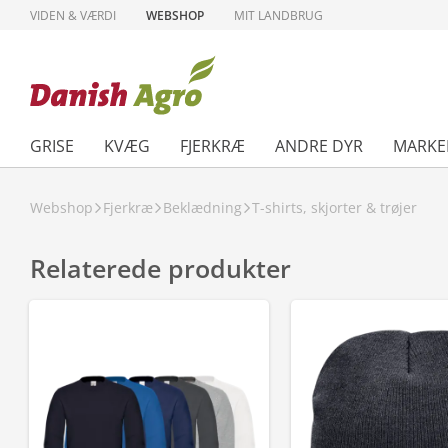
VIDEN & VÆRDI
WEBSHOP
MIT LANDBRUG
GRISE
KVÆG
FJERKRÆ
ANDRE DYR
MARKE
Webshop
Fjerkræ
Beklædning
T-shirts, skjorter & trøjer
Relaterede produkter