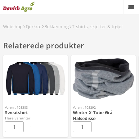
Webshop
Fjerkræ
Beklædning
T-shirts, skjorter & trøjer
Relaterede produkter
Varenr. 105383
Varenr. 105292
Sweatshirt
Winter X-Tube Grå
Flere varianter
Halsedisse