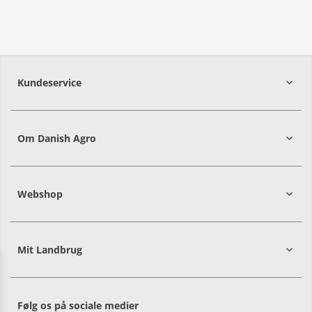
Kundeservice
7215 8000
Om Danish Agro
Webshop
Mit Landbrug
Danish
Alle priser er i DKK ekskl. moms
Agro
sælger
både
Følg os på sociale medier
til