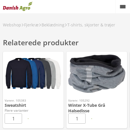
Webshop
Fjerkræ
Beklædning
T-shirts, skjorter & trøjer
Relaterede produkter
Varenr. 105383
Varenr. 105292
Sweatshirt
Winter X-Tube Grå
Flere varianter
Halsedisse