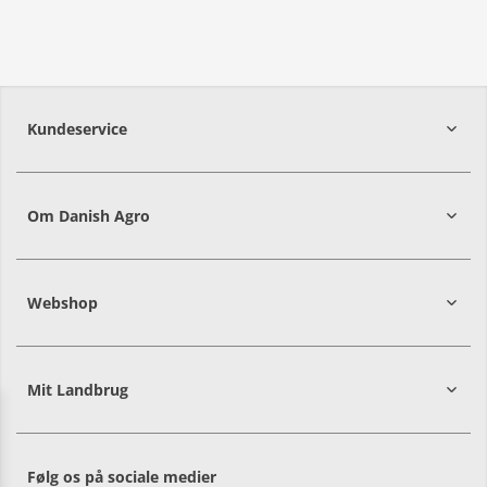
Kundeservice
7215 8000
Om Danish Agro
Webshop
Mit Landbrug
Danish
Alle priser er i DKK ekskl. moms
Agro
sælger
både
Følg os på sociale medier
til