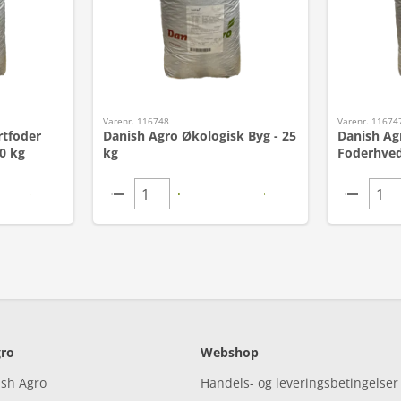
Varenr. 116748
Varenr. 11674
rtfoder
Danish Agro Økologisk Byg - 25
Danish Ag
0 kg
kg
Foderhved
ro
Webshop
ish Agro
Handels- og leveringsbetingelser