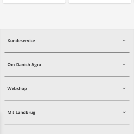
Kundeservice
7215 8000
Om Danish Agro
Webshop
Mit Landbrug
Danish
Alle priser er i DKK ekskl. moms
Agro
sælger
både