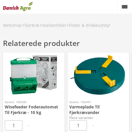
Webshop
Fjerkræ
Staldartikler
Foder & drikkeudstyr
Relaterede produkter
Varenr. 106545
Varenr. 106497
Wisefeeder Foderautomat
Varmeplade Til
Til Fjerkræ - 10 kg
Fjerkrævander
Flere varianter