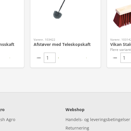
Varenr. 103422
Varenr. 10314
msskaft
Afstøver med Teleskopskaft
Vikan Sta
Flere variant
ro
Webshop
ish Agro
Handels- og leveringsbetingelser
Returnering