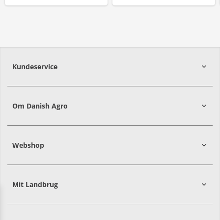
Kundeservice
7215 8000
Om Danish Agro
Webshop
Mit Landbrug
Danish
Alle priser er i DKK ekskl. moms
Agro
sælger
både