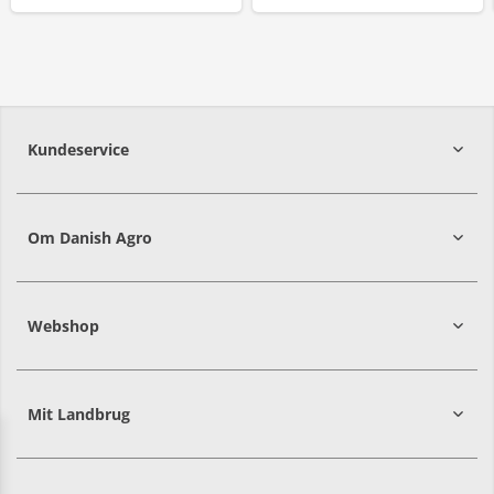
Kundeservice
7215 8000
Om Danish Agro
Webshop
Mit Landbrug
Danish
Alle priser er i DKK ekskl. moms
Agro
sælger
både