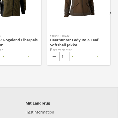
6
Varenr. 118930
r Rogaland Fiberpels
Deerhunter Lady Roja Leaf
en
Softshell Jakke
er
Flere varianter
Mit Landbrug
Høstinformation