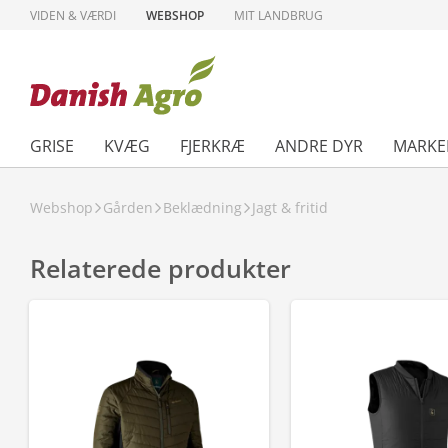
VIDEN & VÆRDI
WEBSHOP
MIT LANDBRUG
GRISE
KVÆG
FJERKRÆ
ANDRE DYR
MARKE
Webshop
Gården
Beklædning
Jagt & fritid
Relaterede produkter