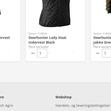
Varenr. 118924
Varenr. 11893
ervest
Deerhunter Lady Heat
Deerhunte
Indervest Black
Jakke Gre
Flere varianter
Flere variant
ro
Webshop
ish Agro
Handels- og leveringsbetingelser