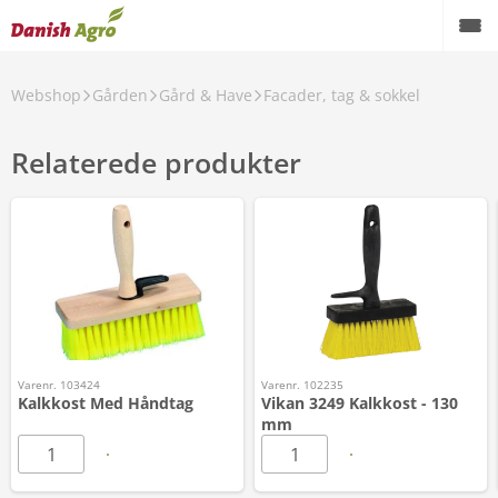
Webshop
Gården
Gård & Have
Facader, tag & sokkel
Relaterede produkter
Varenr. 103424
Varenr. 102235
Kalkkost Med Håndtag
Vikan 3249 Kalkkost - 130
mm