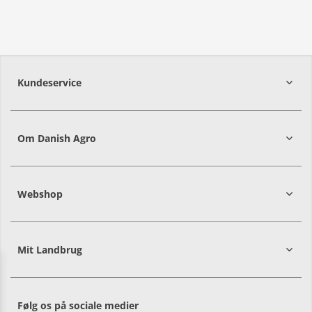
Kundeservice
7215 8000
Om Danish Agro
Webshop
Mit Landbrug
Danish
Alle priser er i DKK ekskl. moms
Agro
sælger
både
Følg os på sociale medier
til