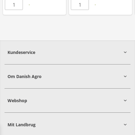
Kundeservice
7215 8000
Om Danish Agro
Webshop
Mit Landbrug
Danish
Alle priser er i DKK ekskl. moms