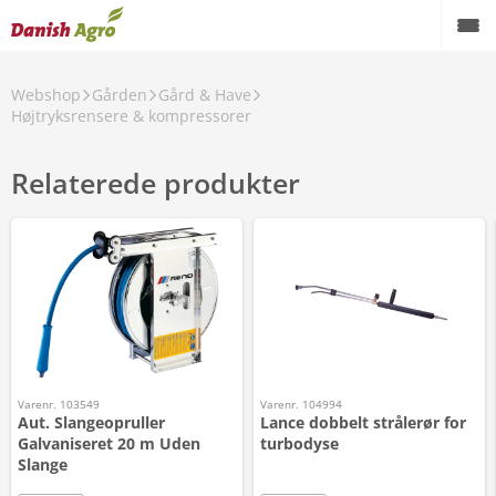
Webshop
Gården
Gård & Have
Højtryksrensere & kompressorer
Relaterede produkter
Varenr. 103549
Varenr. 104994
Aut. Slangeopruller
Lance dobbelt strålerør for
Galvaniseret 20 m Uden
turbodyse
Slange