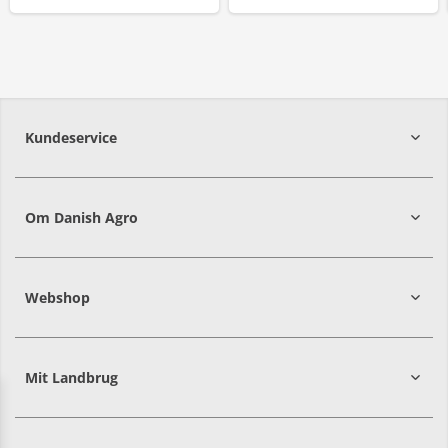
Kundeservice
7215 8000
Om Danish Agro
Webshop
Mit Landbrug
Danish
Alle priser er i DKK ekskl. moms
Agro
sælger
både