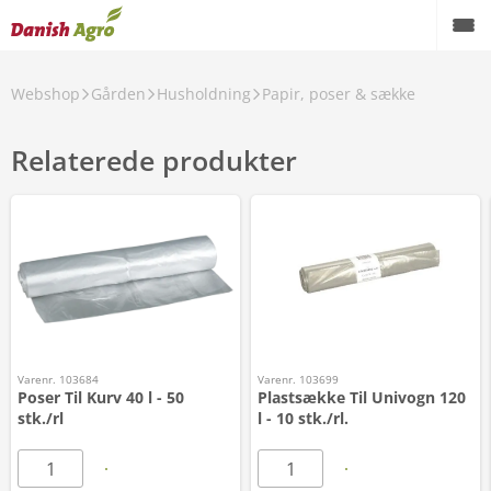
Webshop
Gården
Husholdning
Papir, poser & sække
Relaterede produkter
Varenr. 103684
Varenr. 103699
Poser Til Kurv 40 l - 50
Plastsække Til Univogn 120
stk./rl
l - 10 stk./rl.