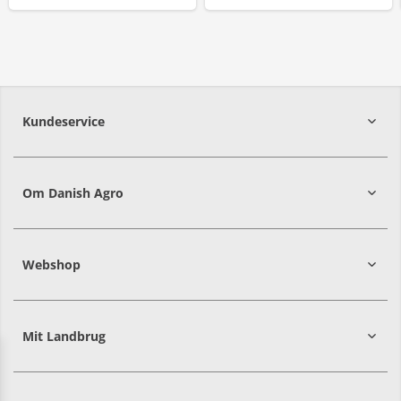
Kundeservice
7215 8000
Om Danish Agro
Webshop
Mit Landbrug
Danish
Alle priser er i DKK ekskl. moms
Agro
sælger
både