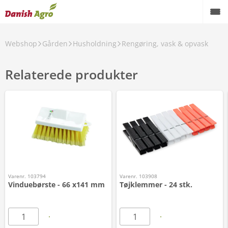
Webshop
Gården
Husholdning
Rengøring, vask & opvask
Relaterede produkter
Varenr. 103794
Varenr. 103908
Vinduebørste - 66 x141 mm
Tøjklemmer - 24 stk.