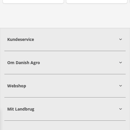
Kundeservice
7215 8000
Om Danish Agro
Webshop
Mit Landbrug
Danish
Alle priser er i DKK ekskl. moms
Agro
sælger
både