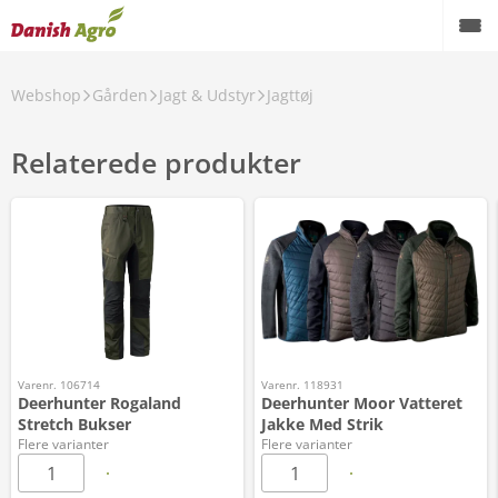
Webshop
Gården
Jagt & Udstyr
Jagttøj
Relaterede produkter
Varenr. 106714
Varenr. 118931
Deerhunter Rogaland
Deerhunter Moor Vatteret
Stretch Bukser
Jakke Med Strik
Flere varianter
Flere varianter