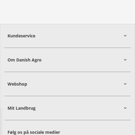
Kundeservice
7215 8000
Om Danish Agro
Webshop
Mit Landbrug
Danish
Alle priser er i DKK ekskl. moms
Agro
sælger
både
Følg os på sociale medier
til