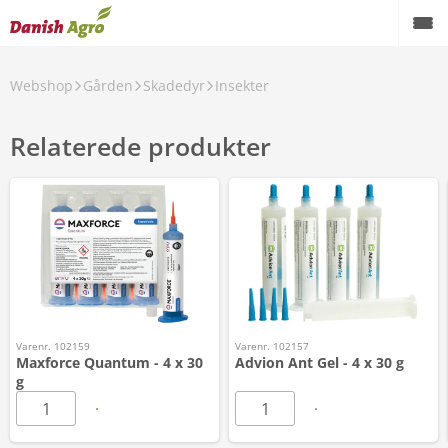
Webshop
Gården
Skadedyr
Insekter
Relaterede produkter
Varenr. 102159
Varenr. 102157
Maxforce Quantum - 4 x 30
Advion Ant Gel - 4 x 30 g
g