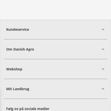
Kundeservice
7215 8000
Om Danish Agro
Webshop
Mit Landbrug
Danish
Alle priser er i DKK ekskl. moms
Agro
sælger
både
Følg os på sociale medier
til