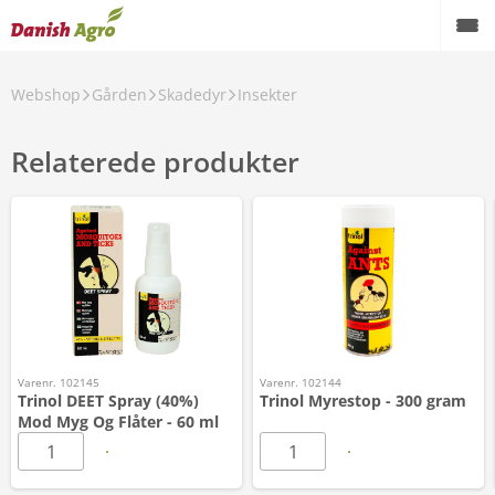
Webshop
Gården
Skadedyr
Insekter
Relaterede produkter
Varenr. 102145
Varenr. 102144
Trinol DEET Spray (40%)
Trinol Myrestop - 300 gram
Mod Myg Og Flåter - 60 ml