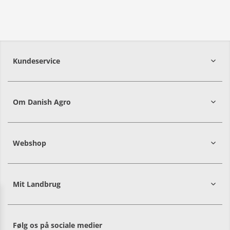
Kundeservice
7215 8000
Om Danish Agro
Webshop
Mit Landbrug
Danish
Alle priser er i DKK ekskl. moms
Agro
sælger
både
Følg os på sociale medier
til