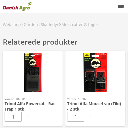
Webshop
Gården
Skadedyr
Mus, rotter & fugle
Relaterede produkter
Varenr. 102081
Varenr. 102075
Trinol Alfa Powercat - Rat
Trinol Alfa Mousetrap (Tilo)
Trap 1 stk
- 2 stk