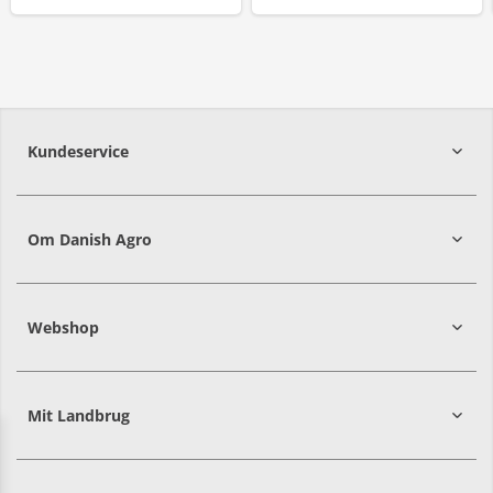
Kundeservice
7215 8000
Om Danish Agro
Webshop
Mit Landbrug
Danish
Alle priser er i DKK ekskl. moms
Agro
sælger
både