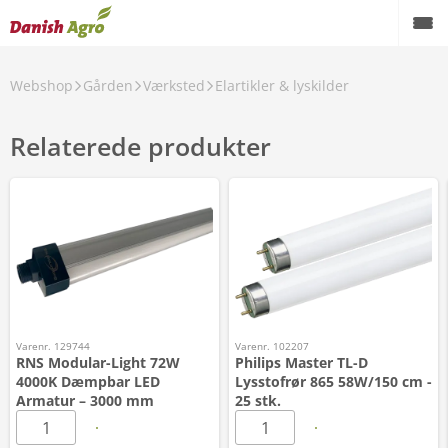
Webshop
Gården
Værksted
Elartikler & lyskilder
Relaterede produkter
Varenr. 129744
Varenr. 102207
RNS Modular-Light 72W
Philips Master TL-D
4000K Dæmpbar LED
Lysstofrør 865 58W/150 cm -
Armatur – 3000 mm
25 stk.