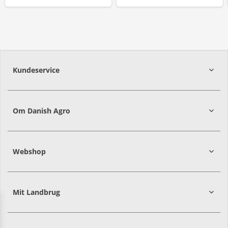
Kundeservice
7215 8000
Om Danish Agro
Webshop
Mit Landbrug
Danish
Alle priser er i DKK ekskl. moms
Agro
sælger
både