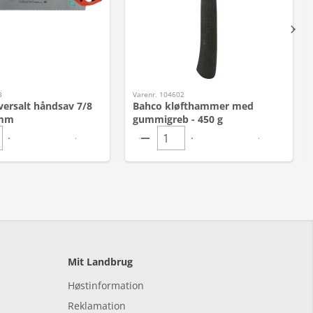
3
Varenr. 104602
versalt håndsav 7/8
Bahco kløfthammer med
 mm
gummigreb - 450 g
Mit Landbrug
Høstinformation
Reklamation