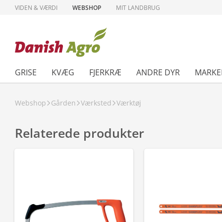
VIDEN & VÆRDI
WEBSHOP
MIT LANDBRUG
GRISE
KVÆG
FJERKRÆ
ANDRE DYR
MARKE
Webshop
Gården
Værksted
Værktøj
Relaterede produkter