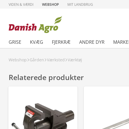
VIDEN & VÆRDI
WEBSHOP
MIT LANDBRUG
GRISE
KVÆG
FJERKRÆ
ANDRE DYR
MARKE
Webshop
Gården
Værksted
Værktøj
Relaterede produkter