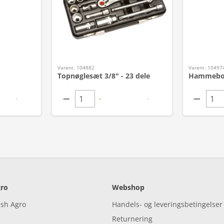
Varenr. 104882
Varenr. 10497
Topnøglesæt 3/8" - 23 dele
Hammebor 
ro
Webshop
ish Agro
Handels- og leveringsbetingelser
Returnering