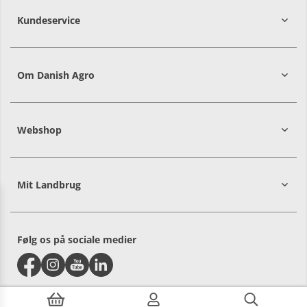
Kundeservice
7215 8000
Om Danish Agro
Webshop
Mit Landbrug
Danish
Alle priser er i DKK ekskl. moms
Agro
sælger
både
Følg os på sociale medier
til
landmænd
og
private.
Vælg
hvilken