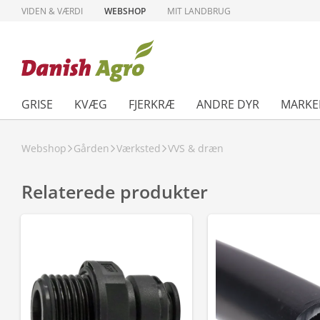
VIDEN & VÆRDI
WEBSHOP
MIT LANDBRUG
GRISE
KVÆG
FJERKRÆ
ANDRE DYR
MARKE
Webshop
Gården
Værksted
VVS & dræn
Relaterede produkter