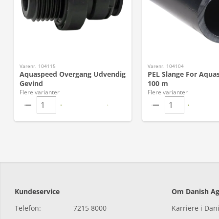
Varenr. 104115
Varenr. 104104
Aquaspeed Overgang Udvendig
PEL Slange For Aqua
Gevind
100 m
Flere varianter
Flere varianter
Kundeservice
Om Danish Ag
Telefon:
7215 8000
Karriere i Dan