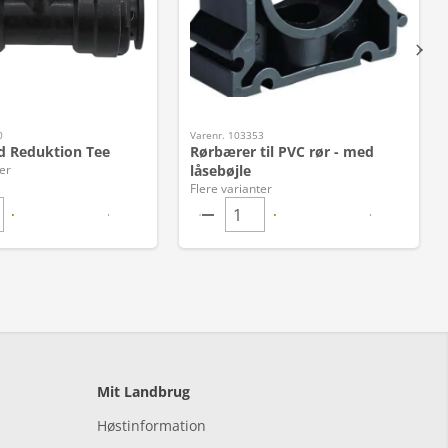
0
Varenr. 103353
 Reduktion Tee
Rørbærer til PVC rør - med
er
låsebøjle
Flere varianter
Mit Landbrug
Høstinformation