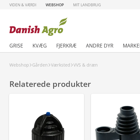
VIDEN & VÆRDI
WEBSHOP
MIT LANDBRUG
GRISE
KVÆG
FJERKRÆ
ANDRE DYR
MARKE
Webshop
Gården
Værksted
VVS & dræn
Relaterede produkter