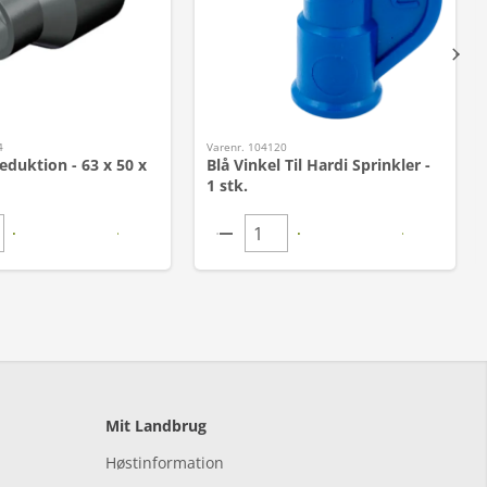
4
Varenr. 104120
duktion - 63 x 50 x
Blå Vinkel Til Hardi Sprinkler -
1 stk.
Mit Landbrug
Høstinformation