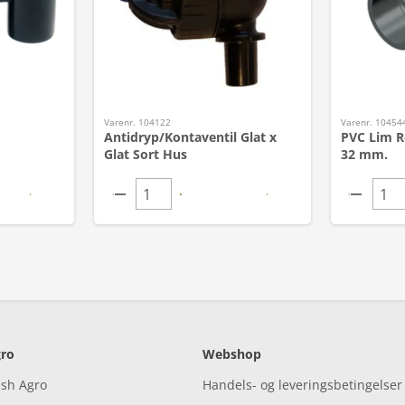
Varenr. 104122
Varenr. 10454
Antidryp/Kontaventil Glat x
PVC Lim Re
Glat Sort Hus
32 mm.
ro
Webshop
ish Agro
Handels- og leveringsbetingelser