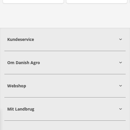
Kundeservice
7215 8000
Om Danish Agro
Webshop
Mit Landbrug
Danish
Alle priser er i DKK ekskl. moms
Agro
sælger
både