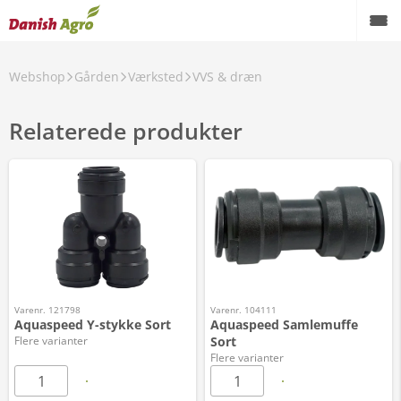
Webshop
Gården
Værksted
VVS & dræn
Relaterede produkter
Varenr. 121798
Varenr. 104111
Aquaspeed Y-stykke Sort
Aquaspeed Samlemuffe
Flere varianter
Sort
Flere varianter