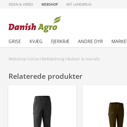
VIDEN & VÆRDI
WEBSHOP
MIT LANDBRUG
GRISE
KVÆG
FJERKRÆ
ANDRE DYR
MARKE
Webshop
Grise
Beklædning
Bukser & overalls
Relaterede produkter