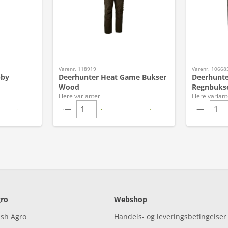
Varenr. 118919
Varenr. 10668
bby
Deerhunter Heat Game Bukser
Deerhunte
Wood
Regnbuks
Flere varianter
Flere variant
ro
Webshop
ish Agro
Handels- og leveringsbetingelser