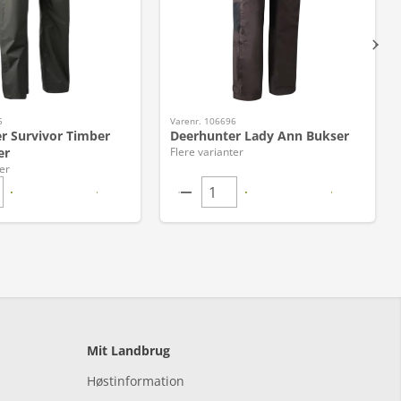
5
Varenr. 106696
r Survivor Timber
Deerhunter Lady Ann Bukser
er
Flere varianter
er
Mit Landbrug
Høstinformation