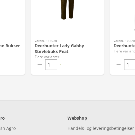
Varenr. 118928
Varenr. 10669
me Bukser
Deerhunter Lady Gabby
Deerhunte
Støvlebuks Peat
Flere variant
Flere varianter
ro
Webshop
ish Agro
Handels- og leveringsbetingelser