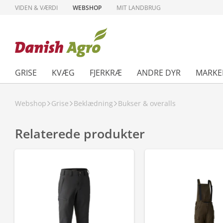
VIDEN & VÆRDI
WEBSHOP
MIT LANDBRUG
GRISE
KVÆG
FJERKRÆ
ANDRE DYR
MARKE
Webshop
Grise
Beklædning
Bukser & overalls
Relaterede produkter