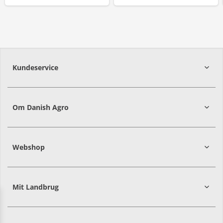
Kundeservice
7215 8000
Om Danish Agro
Webshop
Mit Landbrug
Danish
Alle priser er i DKK ekskl. moms
Agro
sælger
både