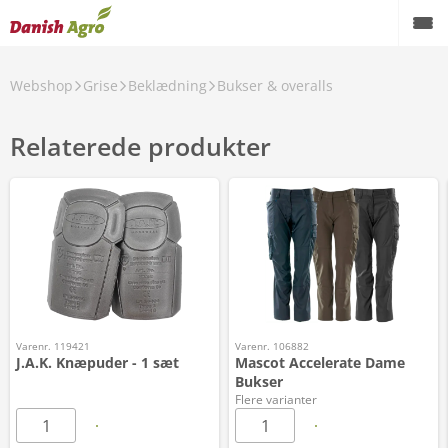
Webshop
Grise
Beklædning
Bukser & overalls
Relaterede produkter
Varenr. 119421
Varenr. 106882
J.A.K. Knæpuder - 1 sæt
Mascot Accelerate Dame
Bukser
Flere varianter