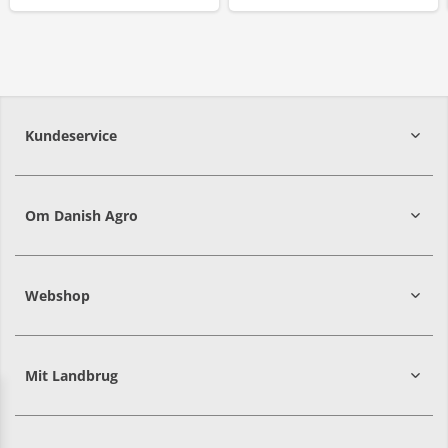
Kundeservice
7215 8000
Om Danish Agro
Webshop
Mit Landbrug
Danish
Alle priser er i DKK ekskl. moms
Agro
sælger
både