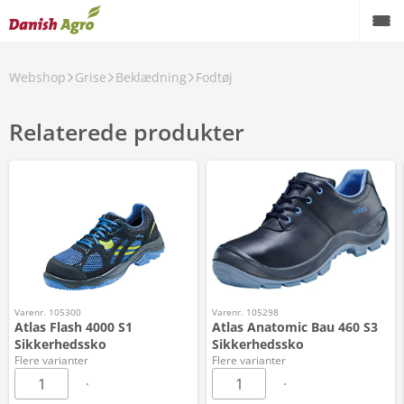
Webshop
Grise
Beklædning
Fodtøj
Relaterede produkter
Varenr. 105300
Varenr. 105298
Atlas Flash 4000 S1
Atlas Anatomic Bau 460 S3
Sikkerhedssko
Sikkerhedssko
Flere varianter
Flere varianter