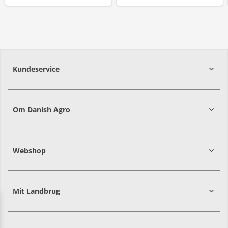
Kundeservice
7215 8000
Om Danish Agro
Webshop
Mit Landbrug
Danish
Alle priser er i DKK ekskl. moms
Agro
sælger
både