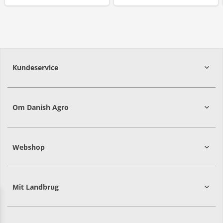
Kundeservice
7215 8000
Om Danish Agro
Webshop
Mit Landbrug
Danish
Alle priser er i DKK ekskl. moms
Agro
sælger
både