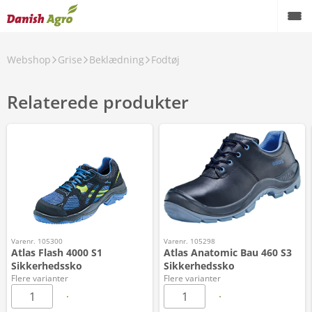
Webshop
Grise
Beklædning
Fodtøj
Relaterede produkter
Varenr. 105300
Varenr. 105298
Atlas Flash 4000 S1
Atlas Anatomic Bau 460 S3
Sikkerhedssko
Sikkerhedssko
Flere varianter
Flere varianter