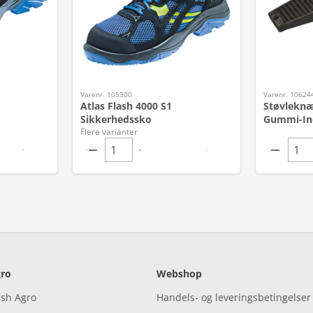
Varenr. 105300
Varenr. 10624
Atlas Flash 4000 S1
Støvleknæ
Sikkerhedssko
Gummi-In
Flere varianter
ro
Webshop
ish Agro
Handels- og leveringsbetingelser