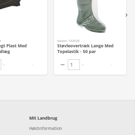
4
Varenr. 102620
gt Plast Med
Støvleovertræk Lange Med
dlæg
Topelastik - 50 par
Mit Landbrug
Høstinformation