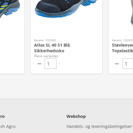
Varenr. 105302
Varenr. 10262
Atlas SL 40 S1 Blå
Støvleove
Sikkerhedssko
Topelastik
Flere varianter
ro
Webshop
ish Agro
Handels- og leveringsbetingelser