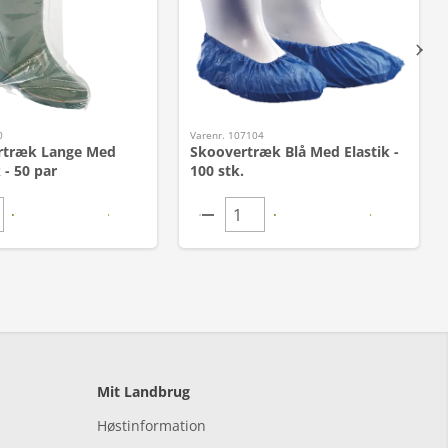
0
Varenr. 107104
rtræk Lange Med
Skoovertræk Blå Med Elastik -
 - 50 par
100 stk.
Mit Landbrug
Høstinformation