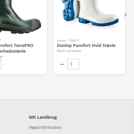
7
Varenr. 105021
rofort TerraPRO
Dunlop Purofort Hvid Støvle
erhedsstøvle
Flere varianter
er
Mit Landbrug
Høstinformation