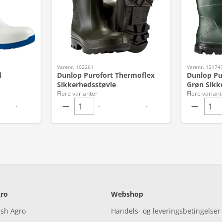
Varenr. 102261
Varenr. 12174
d
Dunlop Purofort Thermoflex
Dunlop Pu
Sikkerhedsstøvle
Grøn Sikk
Flere varianter
Flere variant
ro
Webshop
ish Agro
Handels- og leveringsbetingelser