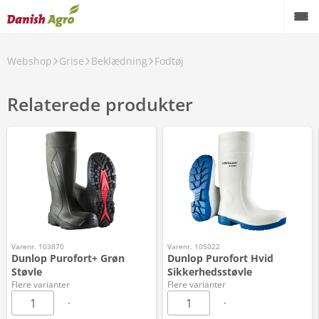
Webshop
Grise
Beklædning
Fodtøj
Relaterede produkter
Varenr. 103870
Varenr. 105022
Dunlop Purofort+ Grøn
Dunlop Purofort Hvid
Støvle
Sikkerhedsstøvle
Flere varianter
Flere varianter