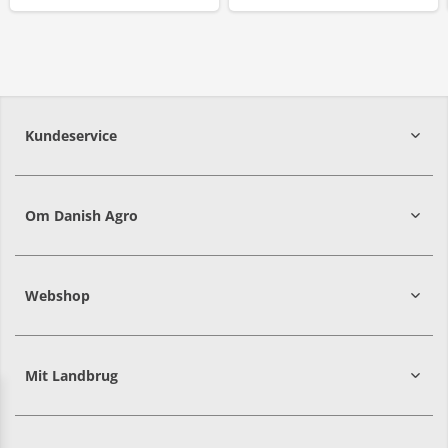
Kundeservice
7215 8000
Om Danish Agro
Webshop
Mit Landbrug
Danish
Alle priser er i DKK ekskl. moms
Agro
sælger
både