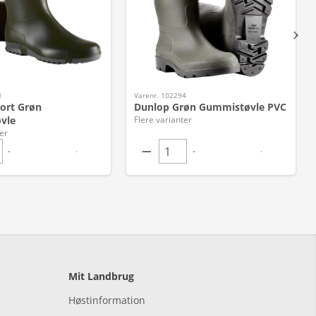
1
Varenr. 102294
ort Grøn
Dunlop Grøn Gummistøvle PVC
vle
Flere varianter
er
Mit Landbrug
Høstinformation