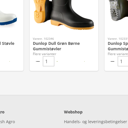
Varenr. 102346
Varenr. 10233
 Støvle
Dunlop Dull Grøn Børne
Dunlop Sp
Gummistøvler
Gummistø
Flere varianter
Flere variant
ro
Webshop
ish Agro
Handels- og leveringsbetingelser