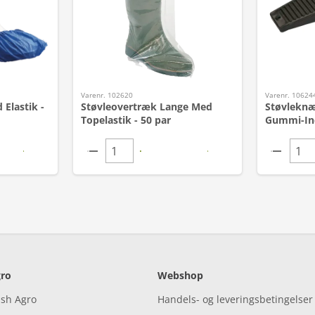
Varenr. 102620
Varenr. 10624
Elastik -
Støvleovertræk Lange Med
Støvleknæ
Topelastik - 50 par
Gummi-In
ro
Webshop
ish Agro
Handels- og leveringsbetingelser