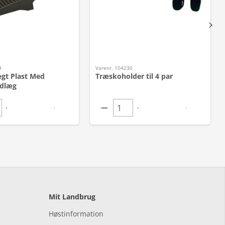
4
Varenr. 104230
gt Plast Med
Træskoholder til 4 par
dlæg
Mit Landbrug
Høstinformation