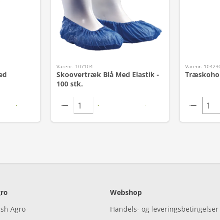
Varenr. 107104
Varenr. 10423
ed
Skoovertræk Blå Med Elastik -
Træskohold
100 stk.
ro
Webshop
ish Agro
Handels- og leveringsbetingelser