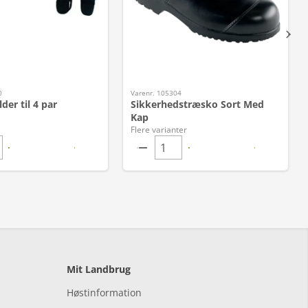
0
Varenr. 105304
er til 4 par
Sikkerhedstræsko Sort Med
Kap
Flere varianter
Mit Landbrug
Høstinformation