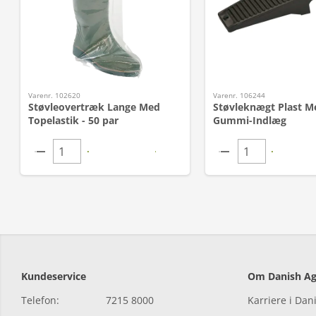
Varenr. 102620
Varenr. 106244
Støvleovertræk Lange Med
Støvleknægt Plast M
Topelastik - 50 par
Gummi-Indlæg
Kundeservice
Om Danish Ag
Telefon:
7215 8000
Karriere i Dan