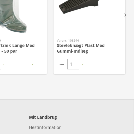
0
Varenr. 106244
rtræk Lange Med
Støvleknægt Plast Med
 - 50 par
Gummi-Indlæg
Mit Landbrug
Høstinformation