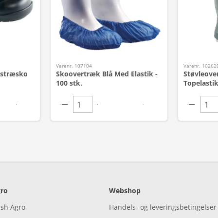
Varenr. 107104
Varenr. 10262
dstræsko
Skoovertræk Blå Med Elastik -
Støvleove
100 stk.
Topelastik
ro
Webshop
ish Agro
Handels- og leveringsbetingelser