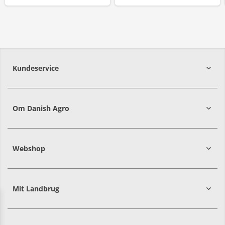
Kundeservice
7215 8000
Om Danish Agro
Webshop
Mit Landbrug
Danish
Alle priser er i DKK ekskl. moms
Agro
sælger
både