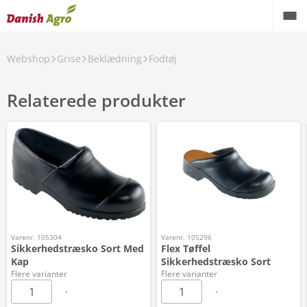
Webshop
Grise
Beklædning
Fodtøj
Relaterede produkter
Varenr. 105304
Varenr. 105296
Sikkerhedstræsko Sort Med
Flex Tøffel
Kap
Sikkerhedstræsko Sort
Flere varianter
Flere varianter