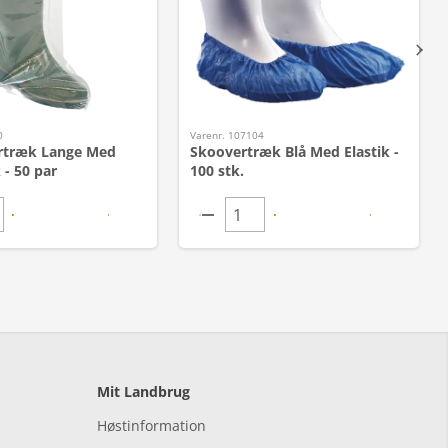
0
Varenr. 107104
rtræk Lange Med
Skoovertræk Blå Med Elastik -
 - 50 par
100 stk.
Mit Landbrug
Høstinformation