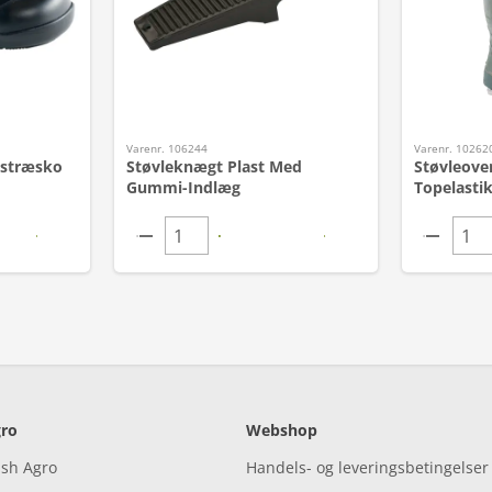
Varenr. 106244
Varenr. 10262
dstræsko
Støvleknægt Plast Med
Støvleove
Gummi-Indlæg
Topelastik
ro
Webshop
ish Agro
Handels- og leveringsbetingelser