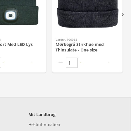
3
Varenr. 106055
Sort Med LED Lys
Mørkegrå Strikhue med
Thinsulate - One size
Mit Landbrug
Høstinformation