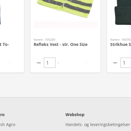
Varenr. 105200
Varenr. 10578
t To-
Refleks Vest - str. One Size
Strikhue 
ro
Webshop
ish Agro
Handels- og leveringsbetingelser