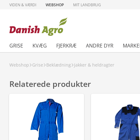
VIDEN & VÆRDI
WEBSHOP
MIT LANDBRUG
GRISE
KVÆG
FJERKRÆ
ANDRE DYR
MARKE
Webshop
Grise
Beklædning
Jakker & heldragter
Relaterede produkter