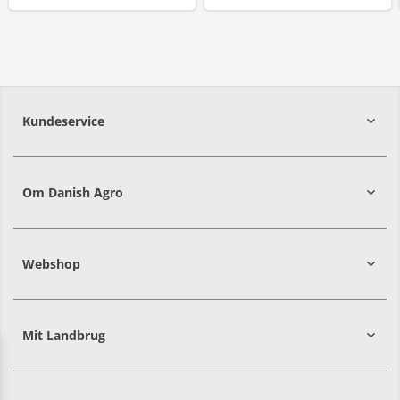
Kundeservice
7215 8000
Om Danish Agro
Webshop
Mit Landbrug
Danish
Alle priser er i DKK ekskl. moms
Agro
sælger
både